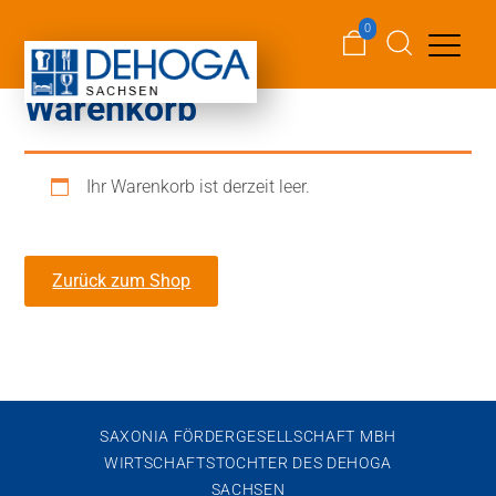
0
Warenkorb
Ihr Warenkorb ist derzeit leer.
Zurück zum Shop
SAXONIA FÖRDERGESELLSCHAFT MBH
WIRTSCHAFTSTOCHTER DES DEHOGA
SACHSEN