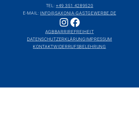
TEL:
+49 351 4289520
E-MAIL:
INFO@SAXONIA-GASTGEWERBE.DE
Instagram
Facebook
AGB
BARRIREFREIHEIT
DATENSCHUTZERKLÄRUNG
IMPRESSUM
KONTAKT
WIDERRUFSBELEHRUNG