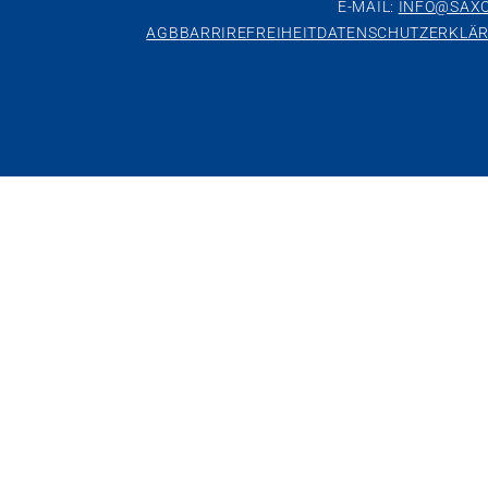
E-MAIL:
INFO@SAXO
AGB
BARRIREFREIHEIT
DATENSCHUTZERKLÄ