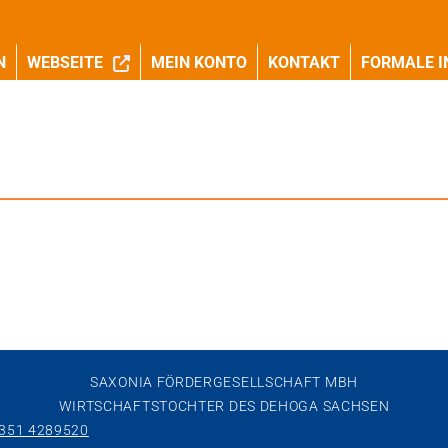
N
WEBSEITE
MEIN KONTO
KONTAKT
FORMALE I
SAXONIA FÖRDERGESELLSCHAFT MBH
WIRTSCHAFTSTOCHTER DES DEHOGA SACHSEN
 351 4289520