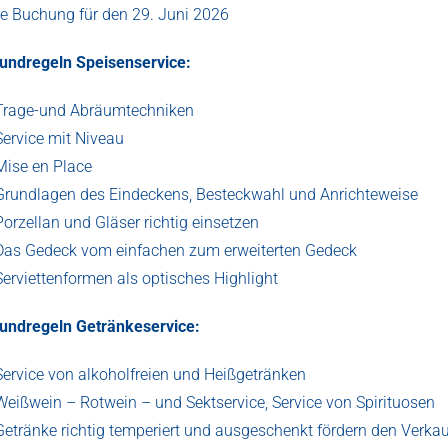
re Buchung für den 29. Juni 2026
rvicegrundlagen
undregeln Speisenservice:
nowhow
Trage-und Abräumtechniken
r
Service mit Niveau
rufs-
Mise en Place
d
Grundlagen des Eindeckens, Besteckwahl und Anrichteweise
iteneinsteiger
Porzellan und Gläser richtig einsetzen
enge
Das Gedeck vom einfachen zum erweiterten Gedeck
Serviettenformen als optisches Highlight
undregeln Getränkeservice:
Service von alkoholfreien und Heißgetränken
Weißwein – Rotwein – und Sektservice, Service von Spirituosen
Getränke richtig temperiert und ausgeschenkt fördern den Verkau