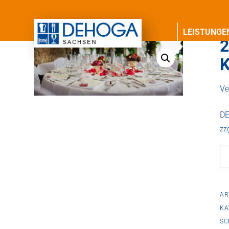
LEISTUNGE
2
K
Ve
DE
zz
29
Ju
20
-
AR
Se
KA
SC
Tr