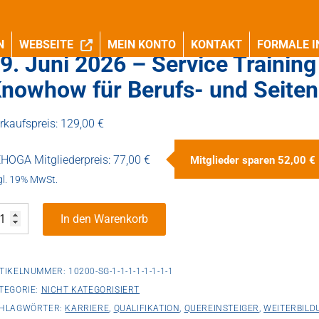
N
WEBSEITE
MEIN KONTO
KONTAKT
FORMALE I
9. Juni 2026 – Service Trainin
nowhow für Berufs- und Seiten
rkaufspreis:
129,00 €
HOGA Mitgliederpreis:
77,00 €
Mitglieder sparen
52,00 €
gl. 19% MwSt.
.
In den Warenkorb
ni
26
TIKELNUMMER:
10200-SG-1-1-1-1-1-1-1-1
rvice
TEGORIE:
NICHT KATEGORISIERT
HLAGWÖRTER:
KARRIERE
,
QUALIFIKATION
,
QUEREINSTEIGER
,
WEITERBILD
aining