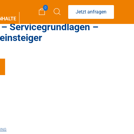
0
Jetzt anfragen
NHALTE
g – Servicegrundlagen –
einsteiger
UNG