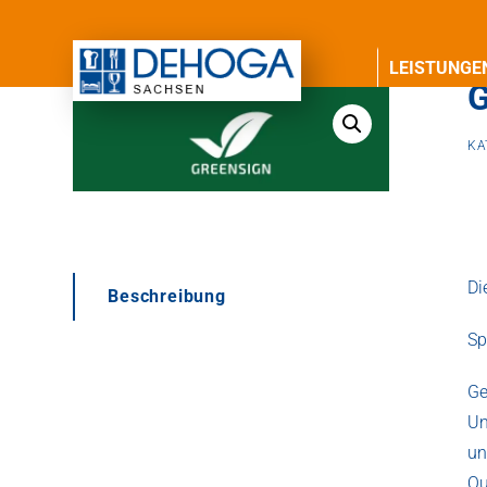
LEISTUNGE
G
KA
Di
Beschreibung
Sp
Ge
Un
un
Qu