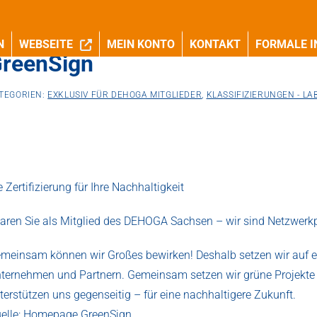
N
WEBSEITE
MEIN KONTO
KONTAKT
FORMALE I
reenSign
TEGORIEN:
EXKLUSIV FÜR DEHOGA MITGLIEDER
,
KLASSIFIZIERUNGEN - LAB
e Zertifizierung für Ihre Nachhaltigkeit
aren Sie als Mitglied des DEHOGA Sachsen – wir sind Netzwerk
meinsam können wir Großes bewirken! Deshalb setzen wir auf ei
ternehmen und Partnern. Gemeinsam setzen wir grüne Projekte u
terstützen uns gegenseitig – für eine nachhaltigere Zukunft.
elle: Homepage GreenSign