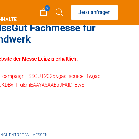
0
Jetzt anfragen
NHALTE
 IssGut Fachmesse für
ndwerk
ebsite der Messe Leipzig erhältlich.
m_campaign=ISSGUT2025&gad_source=1&gad_
NJKDBx1ITgEmEAAYASAAEgJFAfD_BwE
ANCHENTREFFS - MESSEN