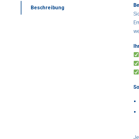
Be
Beschreibung
Si
Er
we
Ih
So
Je