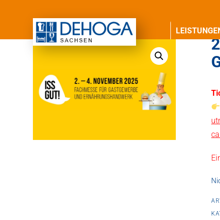
LEISTUNGE
2
G
Ti
ut
ca
Ei
Ni
AR
KA