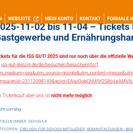
N
WEBSEITE
MEIN KONTO
KONTAKT
FORMALE I
025-11-02 bis 11-04 – Tickets
astgewerbe und Ernährungsha
ckets für die ISS GUT! 2025 sind nur noch über die offizielle W
iss-gut-leipzig.de/de/besuchen/besucherinfo/?
m_medium=sea&utm_source=google&utm_content=messe&ut
mpaignid=23112098149&gclid=EAIaIQobChMI9f2S86jLkAMV
n Ticketkauf über uns ist
nicht mehr möglich
.
cht vorrätig
TIKELNUMMER:
DEHOGA-8
TEGORIEN:
EXKLUSIV FÜR DEHOGA MITGLIEDER
,
VERANSTALTUNGEN - BR