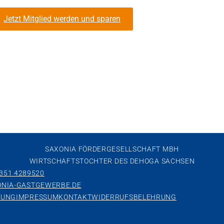
Jetzt Mitglied werden und sparen
SAXONIA FÖRDERGESELLSCHAFT MBH
WIRTSCHAFTSTOCHTER DES DEHOGA SACHSEN
 351 4289520
NIA-GASTGEWERBE.DE
RUNG
IMPRESSUM
KONTAKT
WIDERRUFSBELEHRUNG