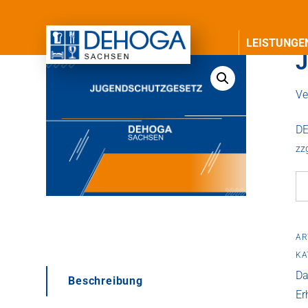
LEISTUNGE
J
Ve
DE
zz
Ju
M
AR
KA
Da
Beschreibung
Er