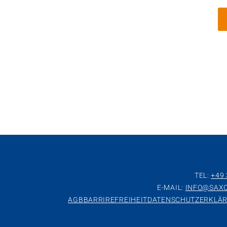
TEL:
+49
E-MAIL:
INFO@SAXO
AGB
BARRIREFREIHEIT
DATENSCHUTZERKLÄ