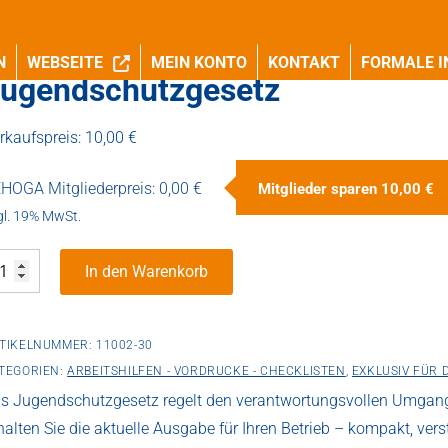
N
WEBSEITE
MEIN KONTO
KONTAKT
FORMALE I
ugendschutzgesetz
rkaufspreis:
10,00 €
HOGA Mitgliederpreis:
0,00 €
Mitglieder sparen
10,00 €
gl. 19% MwSt.
gendschutzgesetz
In den Warenkorb
enge
TIKELNUMMER:
11002-30
TEGORIEN:
ARBEITSHILFEN - VORDRUCKE - CHECKLISTEN
,
EXKLUSIV FÜR 
s Jugendschutzgesetz regelt den verantwortungsvollen Umgang 
halten Sie die aktuelle Ausgabe für Ihren Betrieb – kompakt, vers