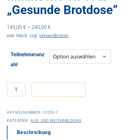
„Gesunde Brotdose“
145,00
€
–
240,00
€
exkl. MwSt.
zzgl.
Versandkosten
Teilnehmeranz
ahl
Miniköche
In den Warenkorb
on
Tour
„Gesunde
ARTIKELNUMMER:
10200-7
Brotdose“
KATEGORIE:
AUS- UND WEITERBILDUNG
Menge
Beschreibung