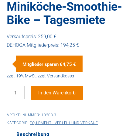
Miniköche-Smoothie-
Bike – Tagesmiete
Verkaufspreis:
259,00 €
DEHOGA Mitgliederpreis:
194,25 €
Mitglieder sparen
64,75 €
zzgl. 19% MwSt.
zzgl.
Versandkosten
Miniköche-
In den Warenkorb
Smoothie-
Bike
-
ARTIKELNUMMER:
10203-3
Tagesmiete
KATEGORIE:
EQUIPMENT - VERLEIH UND VERKAUF
Menge
Beschreibung