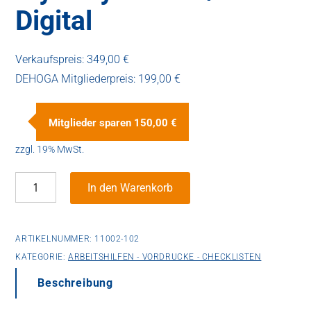
Digital
Verkaufspreis:
349,00 €
DEHOGA Mitgliederpreis:
199,00 €
Mitglieder sparen
150,00 €
zzgl. 19% MwSt.
Mystery-
In den Warenkorb
Check
/
Digital
ARTIKELNUMMER:
11002-102
Menge
KATEGORIE:
ARBEITSHILFEN - VORDRUCKE - CHECKLISTEN
Beschreibung